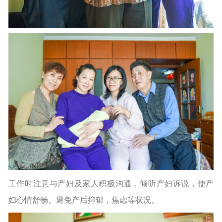
工作时注意与产妇及家人积极沟通，倾听产妇诉说，使产
妇心情舒畅。避免产后抑郁，焦虑等状况。