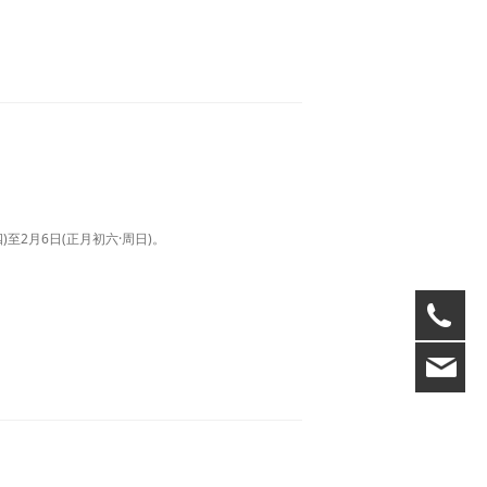
至2月6日(正月初六·周日)。
400
ba