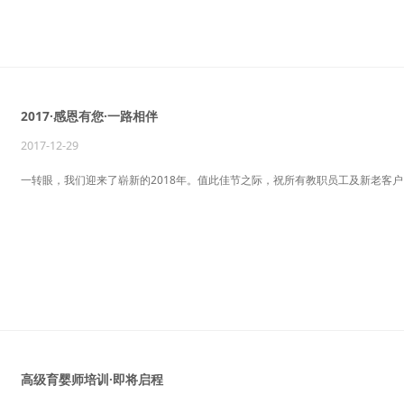
2017·感恩有您·一路相伴
2017-12-29
一转眼，我们迎来了崭新的2018年。值此佳节之际，祝所有教职员工及新老客
高级育婴师培训·即将启程